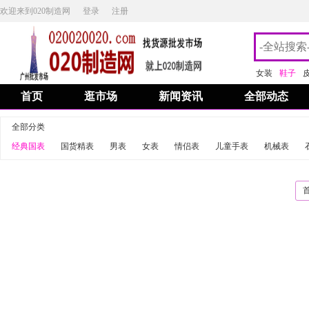
欢迎来到020制造网
登录
注册
女装
鞋子
首页
逛市场
新闻资讯
全部动态
全部分类
经典国表
国货精表
男表
女表
情侣表
儿童手表
机械表