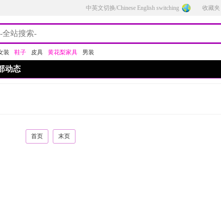
中英文切换/Chinese English switching
收藏夹
女装
鞋子
皮具
黄花梨家具
男装
部动态
首页
末页