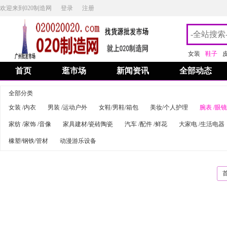
欢迎来到020制造网
登录
注册
女装
鞋子
首页
逛市场
新闻资讯
全部动态
全部分类
女装 /内衣
男装 /运动户外
女鞋/男鞋/箱包
美妆/个人护理
腕表 /眼镜
家纺 /家饰 /音像
家具建材/瓷砖陶瓷
汽车 /配件 /鲜花
大家电 /生活电器
橡塑/钢铁/管材
动漫游乐设备