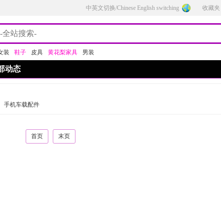
中英文切换/Chinese English switching
收藏夹
女装
鞋子
皮具
黄花梨家具
男装
部动态
手机车载配件
首页
末页