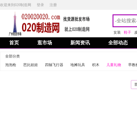
欢迎来到020制造网
登录
注册
女装
鞋子
首页
逛市场
新闻资讯
全部动态
全部分类
泡泡枪
芭比娃娃
四轴飞行器
地摊玩具
积木
儿童礼物
早教