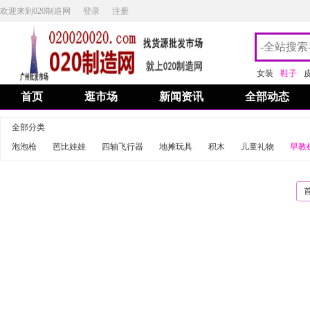
欢迎来到020制造网
登录
注册
女装
鞋子
首页
逛市场
新闻资讯
全部动态
全部分类
泡泡枪
芭比娃娃
四轴飞行器
地摊玩具
积木
儿童礼物
早教