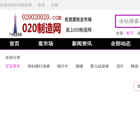
欢迎来到020制造网
登录
注册
女装
鞋子
首页
逛市场
新闻资讯
全部动态
全部分类
宝宝罩衣
孕妇裤打底裤
隔汗巾
围嘴
婴儿纸尿裤
湿巾
睡袋