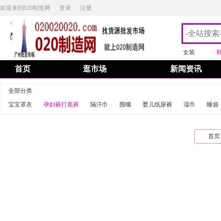
欢迎来到020制造网
登录
注册
中英文切换/Chinese English switching
添加桌面图标
|
加入收藏
女装
首页
逛市场
新闻资讯
全部分类
宝宝罩衣
孕妇裤打底裤
隔汗巾
围嘴
婴儿纸尿裤
湿巾
睡袋
首页