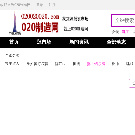
欢迎来到020制造网
登录
注册
女装
鞋子
首页
逛市场
新闻资讯
全部动态
全部分类
宝宝罩衣
孕妇裤打底裤
隔汗巾
围嘴
婴儿纸尿裤
湿巾
睡袋