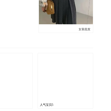
女装批发
人气宝贝5