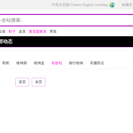
中英文切换/Chinese English switching
收藏夹
女装
鞋子
皮具
黄花梨家具
男装
部动态
鞋柜
收纳袋
收纳盒
化妆包
旅行收纳
衣服防尘
首页
末页