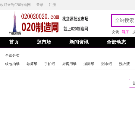
欢迎来到020制造网
登录
注册
女装
鞋子
首页
逛市场
新闻资讯
全部动态
全部分类
软包抽纸
卷筒纸
手帕纸
厨房用纸
湿厕纸
湿巾纸
洗衣液