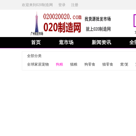
欢迎来到020制造网
登录
注册
首页
逛市场
新闻资讯
全
全部分类
全球家居宠物
狗粮
猫粮
狗零食
猫零食
窝/笼