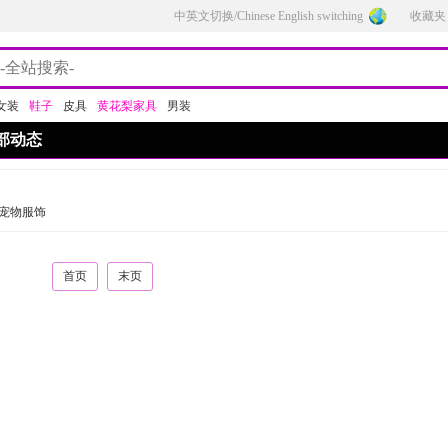
中英文切换/Chinese English switching
收藏夹
女装
鞋子
皮具
黄花梨家具
男装
部动态
宠物服饰
首页
末页