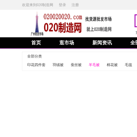
欢迎来到020制造网
登录
注册
首页
逛市场
新闻资讯
全
全部分类
印花四件套
羽绒被
蚕丝被
羊毛被
棉花被
毛毯