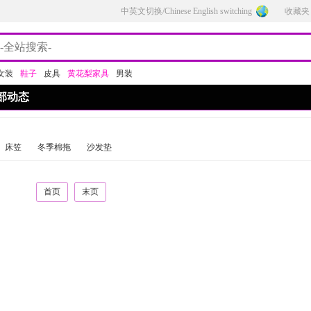
中英文切换/Chinese English switching
收藏夹
女装
鞋子
皮具
黄花梨家具
男装
部动态
床笠
冬季棉拖
沙发垫
首页
末页