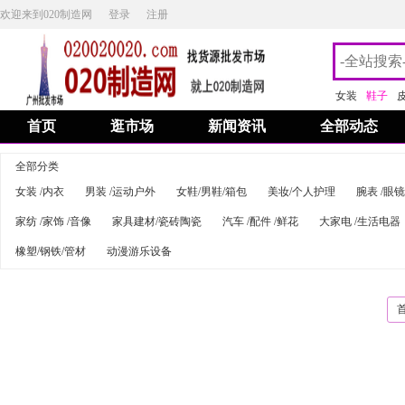
欢迎来到020制造网
登录
注册
女装
鞋子
首页
逛市场
新闻资讯
全部动态
全部分类
女装 /内衣
男装 /运动户外
女鞋/男鞋/箱包
美妆/个人护理
腕表 /眼镜
家纺 /家饰 /音像
家具建材/瓷砖陶瓷
汽车 /配件 /鲜花
大家电 /生活电器
橡塑/钢铁/管材
动漫游乐设备