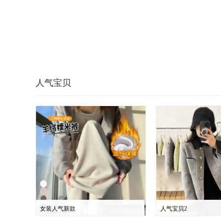
人气宝贝
女装人气新款
人气宝贝2