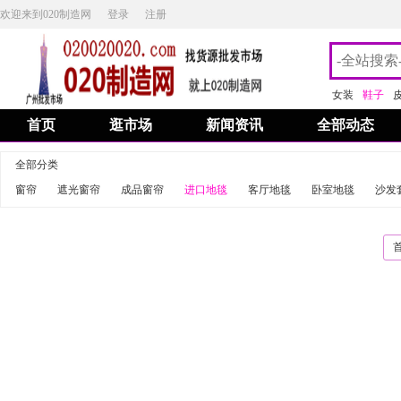
欢迎来到020制造网
登录
注册
女装
鞋子
首页
逛市场
新闻资讯
全部动态
全部分类
窗帘
遮光窗帘
成品窗帘
进口地毯
客厅地毯
卧室地毯
沙发