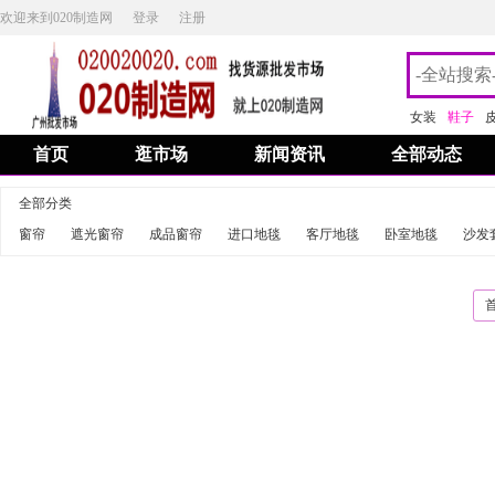
欢迎来到020制造网
登录
注册
女装
鞋子
首页
逛市场
新闻资讯
全部动态
全部分类
窗帘
遮光窗帘
成品窗帘
进口地毯
客厅地毯
卧室地毯
沙发