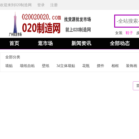
欢迎来到020制造网
登录
注册
女装
鞋子
首页
逛市场
新闻资讯
全部动态
全部分类
墙贴
墙纸自粘
壁纸
3d立体墙贴
花瓶
摆件
相框
装饰画