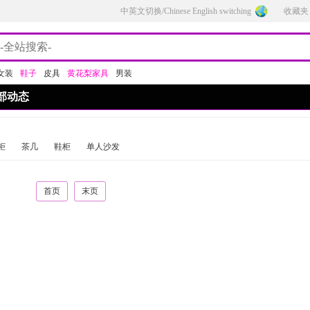
中英文切换/Chinese English switching
收藏夹
女装
鞋子
皮具
黄花梨家具
男装
部动态
柜
茶几
鞋柜
单人沙发
首页
末页