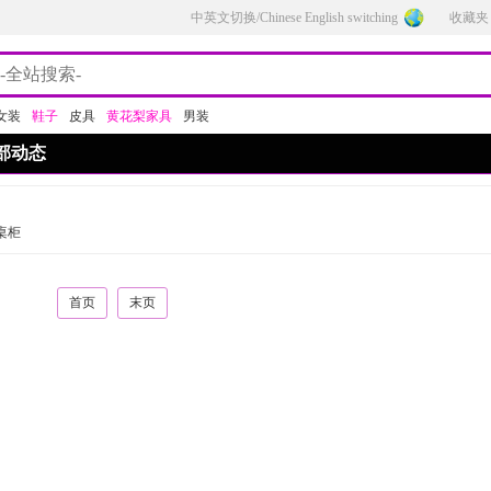
中英文切换/Chinese English switching
收藏夹
女装
鞋子
皮具
黄花梨家具
男装
部动态
桌柜
首页
末页