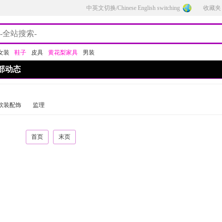
中英文切换/Chinese English switching
收藏夹
女装
鞋子
皮具
黄花梨家具
男装
部动态
软装配饰
监理
首页
末页