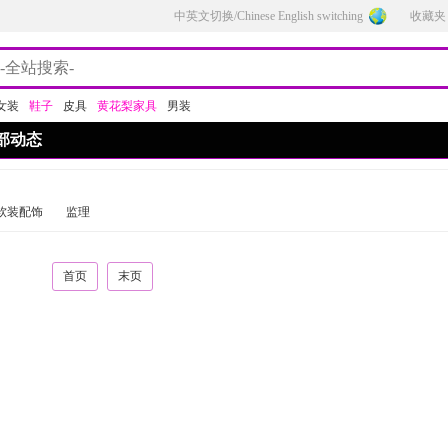
中英文切换/Chinese English switching
收藏夹
女装
鞋子
皮具
黄花梨家具
男装
部动态
软装配饰
监理
首页
末页