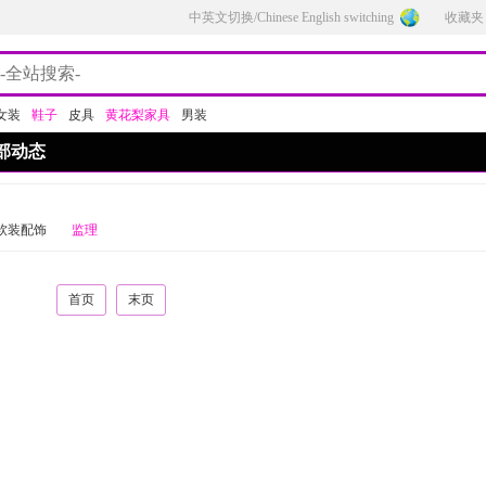
中英文切换/Chinese English switching
收藏夹
女装
鞋子
皮具
黄花梨家具
男装
部动态
软装配饰
监理
首页
末页