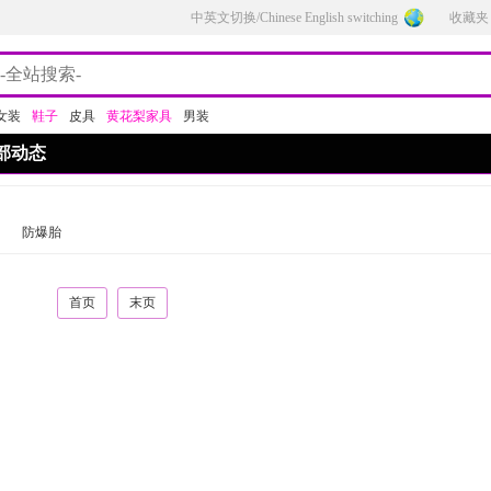
中英文切换/Chinese English switching
收藏夹
女装
鞋子
皮具
黄花梨家具
男装
部动态
防爆胎
首页
末页