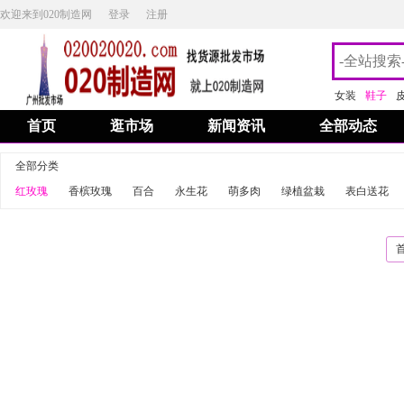
欢迎来到020制造网
登录
注册
女装
鞋子
首页
逛市场
新闻资讯
全部动态
全部分类
红玫瑰
香槟玫瑰
百合
永生花
萌多肉
绿植盆栽
表白送花