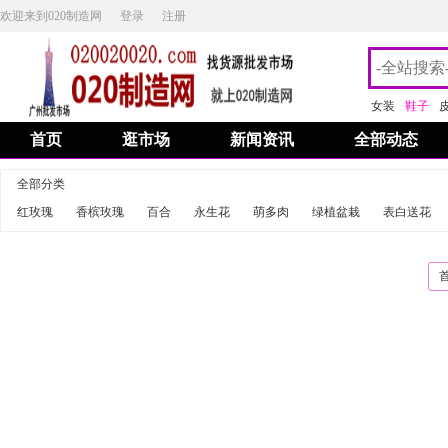
欢迎来到020制造网
登录
注册
女装
鞋子
首页
逛市场
新闻资讯
全部动态
全部分类
红玫瑰
香槟玫瑰
百合
永生花
萌多肉
绿植盆栽
表白送花