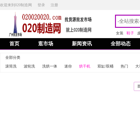
欢迎来到020制造网
登录
注册
女装
鞋子
首页
逛市场
新闻资讯
全部动态
全部分类
滚筒洗
波轮洗
洗烘一体
迷你
烘干机
双缸/双桶
热门
大