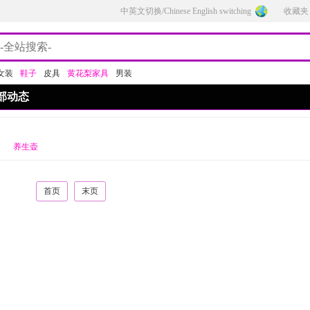
中英文切换/Chinese English switching
收藏夹
女装
鞋子
皮具
黄花梨家具
男装
部动态
养生壶
首页
末页