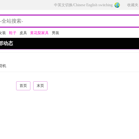
中英文切换/Chinese English switching
收藏夹
女装
鞋子
皮具
黄花梨家具
男装
部动态
货机
首页
末页