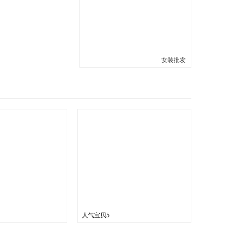
女装批发
人气宝贝5