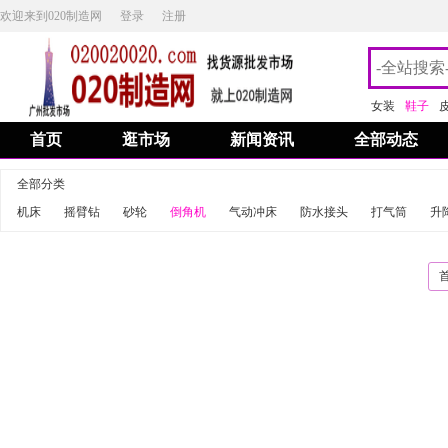
欢迎来到020制造网
登录
注册
女装
鞋子
首页
逛市场
新闻资讯
全部动态
全部分类
机床
摇臂钻
砂轮
倒角机
气动冲床
防水接头
打气筒
升