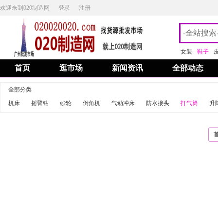
欢迎来到020制造网
登录
注册
女装
鞋子
首页
逛市场
新闻资讯
全部动态
全部分类
机床
摇臂钻
砂轮
倒角机
气动冲床
防水接头
打气筒
升