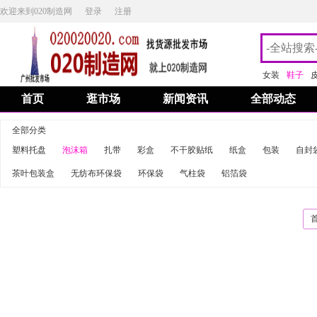
欢迎来到020制造网
登录
注册
女装
鞋子
首页
逛市场
新闻资讯
全部动态
全部分类
塑料托盘
泡沫箱
扎带
彩盒
不干胶贴纸
纸盒
包装
自封
茶叶包装盒
无纺布环保袋
环保袋
气柱袋
铝箔袋