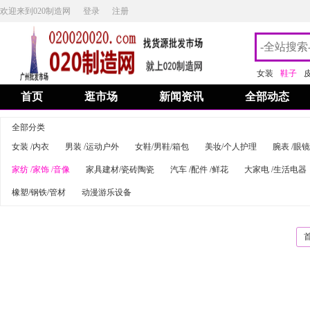
欢迎来到020制造网
登录
注册
女装
鞋子
首页
逛市场
新闻资讯
全部动态
全部分类
女装 /内衣
男装 /运动户外
女鞋/男鞋/箱包
美妆/个人护理
腕表 /眼镜
家纺 /家饰 /音像
家具建材/瓷砖陶瓷
汽车 /配件 /鲜花
大家电 /生活电器
橡塑/钢铁/管材
动漫游乐设备