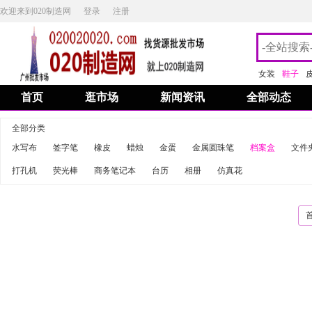
欢迎来到020制造网
登录
注册
女装
鞋子
首页
逛市场
新闻资讯
全部动态
全部分类
水写布
签字笔
橡皮
蜡烛
金蛋
金属圆珠笔
档案盒
文件
打孔机
荧光棒
商务笔记本
台历
相册
仿真花