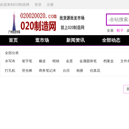
欢迎来到020制造网
登录
注册
女装
鞋子
首页
逛市场
新闻资讯
全部动态
全部分类
水写布
签字笔
橡皮
蜡烛
金蛋
金属圆珠笔
档案盒
文件
打孔机
荧光棒
商务笔记本
台历
相册
仿真花