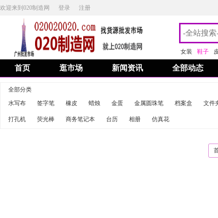
欢迎来到020制造网
登录
注册
女装
鞋子
首页
逛市场
新闻资讯
全部动态
全部分类
水写布
签字笔
橡皮
蜡烛
金蛋
金属圆珠笔
档案盒
文件
打孔机
荧光棒
商务笔记本
台历
相册
仿真花