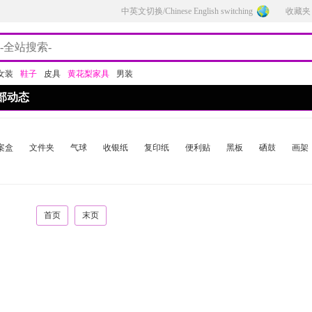
中英文切换/Chinese English switching
收藏夹
女装
鞋子
皮具
黄花梨家具
男装
部动态
案盒
文件夹
气球
收银纸
复印纸
便利贴
黑板
硒鼓
画架
首页
末页