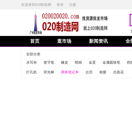
欢迎来到020制造网
登录
注册
首页
逛市场
新闻资讯
全
全部分类
水写布
签字笔
橡皮
蜡烛
金蛋
金属圆珠笔
档
打孔机
荧光棒
商务笔记本
台历
相册
仿真花