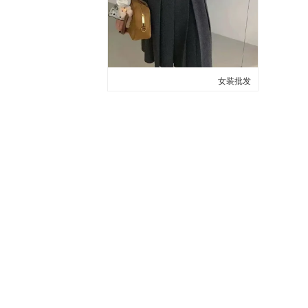
女装批发
人气宝贝5