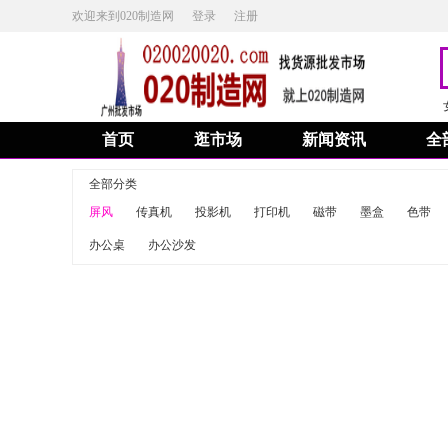
欢迎来到020制造网
登录
注册
首页
逛市场
新闻资讯
全
全部分类
屏风
传真机
投影机
打印机
磁带
墨盒
色带
办公桌
办公沙发