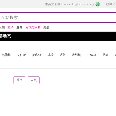
中英文切换/Chinese English switching
收藏夹
女装
鞋子
皮具
黄花梨家具
男装
部动态
电脑椅
文件柜
复印纸
排椅
硒鼓
碎纸机
一体机
书桌
首页
末页