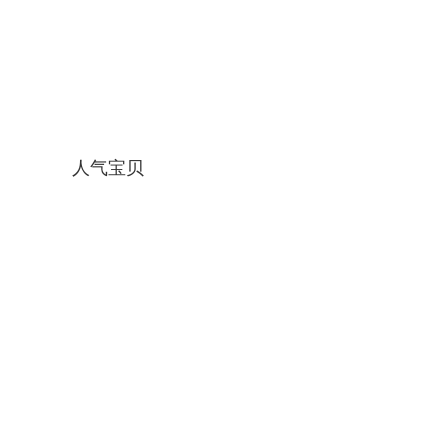
人气宝贝
女装人气新款
人气宝贝2