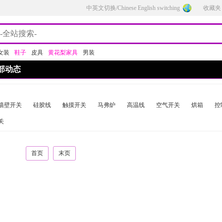
中英文切换/Chinese English switching
收藏夹
女装
鞋子
皮具
黄花梨家具
男装
部动态
墙壁开关
硅胶线
触摸开关
马弗炉
高温线
空气开关
烘箱
控
关
首页
末页