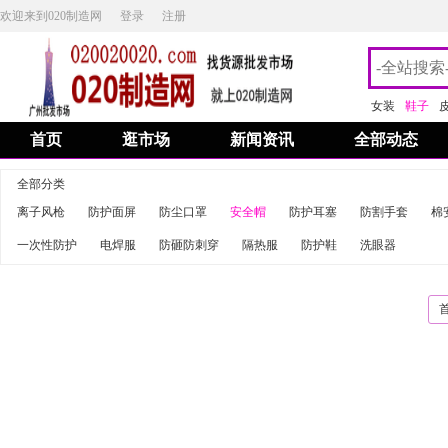
欢迎来到020制造网
登录
注册
女装
鞋子
首页
逛市场
新闻资讯
全部动态
全部分类
离子风枪
防护面屏
防尘口罩
安全帽
防护耳塞
防割手套
棉
一次性防护
电焊服
防砸防刺穿
隔热服
防护鞋
洗眼器