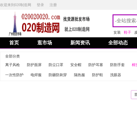
欢迎来到020制造网
登录
注册
女装
鞋子
首页
逛市场
新闻资讯
全部动态
全部分类
离子风枪
防护面屏
防尘口罩
安全帽
防护耳塞
防割手套
棉
一次性防护
电焊服
防砸防刺穿
隔热服
防护鞋
洗眼器