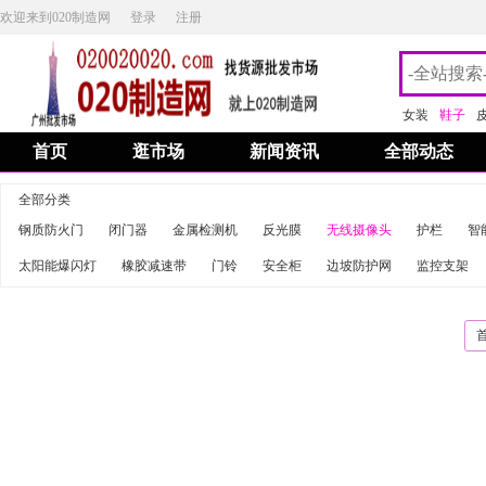
欢迎来到020制造网
登录
注册
女装
鞋子
首页
逛市场
新闻资讯
全部动态
全部分类
钢质防火门
闭门器
金属检测机
反光膜
无线摄像头
护栏
智
太阳能爆闪灯
橡胶减速带
门铃
安全柜
边坡防护网
监控支架