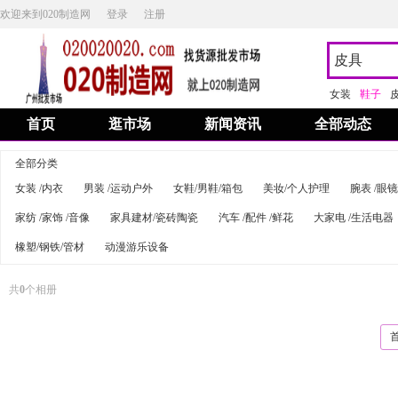
欢迎来到020制造网
登录
注册
女装
鞋子
首页
逛市场
新闻资讯
全部动态
全部分类
女装 /内衣
男装 /运动户外
女鞋/男鞋/箱包
美妆/个人护理
腕表 /眼镜
家纺 /家饰 /音像
家具建材/瓷砖陶瓷
汽车 /配件 /鲜花
大家电 /生活电器
橡塑/钢铁/管材
动漫游乐设备
共
0
个相册