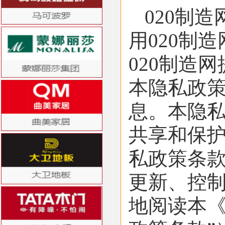
020制
用020制
020制造
本隐私政
息。本隐
共享和保
私政策条
更新、控
地阅读本《