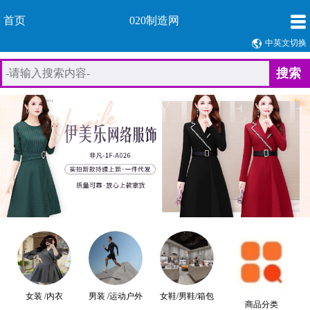
首页
020制造网
中英文切换
搜索
女装 /内衣
男装 /运动户外
女鞋/男鞋/箱包
商品分类